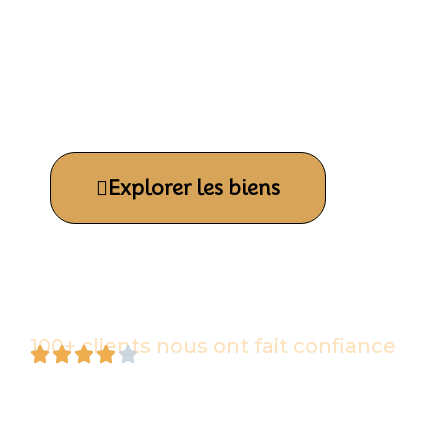
achat, gestion : une expertise
ivoirienne au service de vos
ambitions immobilières.
Explorer les biens
Découvrir Kylimmo
100+ clients nous ont fait confiance