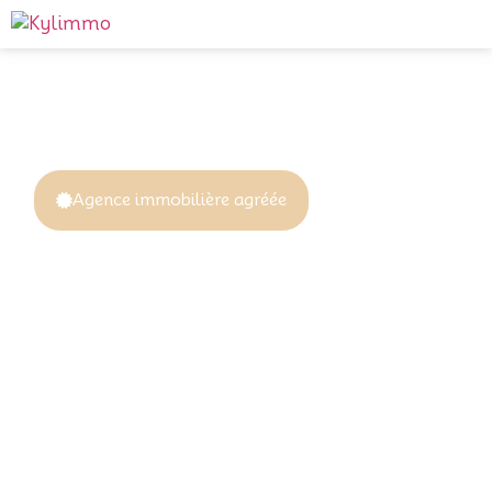
Agence immobilière agréée
Votre patrimoine
mérite l'excellence
Chez KYLIMMO, nous ne
vendons pas seulement des
biens — nous concrétisons des
projets de vie. Location, vente,