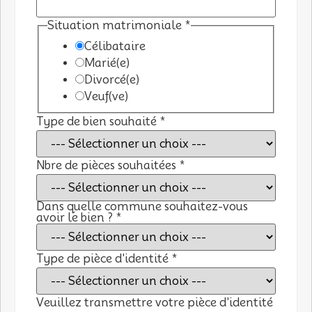
Situation matrimoniale
*
Célibataire
Marié(e)
Divorcé(e)
Veuf(ve)
Type de bien souhaité
*
Type
Nbre de pièces souhaitées
*
d'identité
avoir
Dans quelle commune souhaitez-vous
avoir le bien ?
*
Type de pièce d'identité
*
Veuillez transmettre votre pièce d'identité